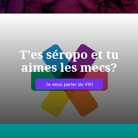
T'es séropo et tu
aimes les mecs?
Je veux parler du VIH