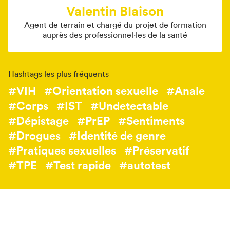
Valentin Blaison
Agent de terrain et chargé du projet de formation
auprès des professionnel·les de la santé
Hashtags les plus fréquents
#VIH
#Orientation sexuelle
#Anale
#Corps
#IST
#Undetectable
#Dépistage
#PrEP
#Sentiments
#Drogues
#Identité de genre
#Pratiques sexuelles
#Préservatif
#TPE
#Test rapide
#autotest